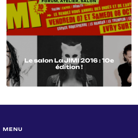
FORUM, ATELIER, SALON
Le salon La JIMI 2016 : 10e
édition !
MENU