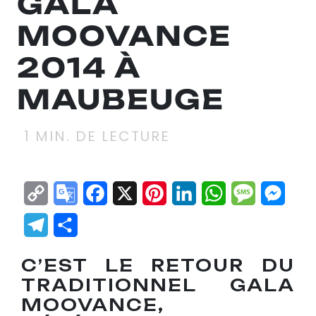
GALA
MOOVANCE
2014 À
MAUBEUGE
1
MIN. DE LECTURE
Copy
Google
Facebook
X
Pinterest
LinkedIn
WhatsApp
Messag
Mes
Link
Translate
Telegram
Partager
C’EST LE RETOUR DU
TRADITIONNEL GALA
MOOVANCE,