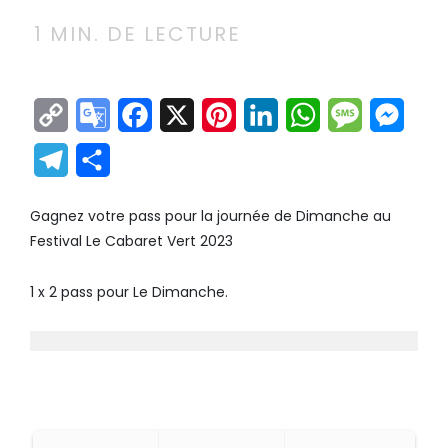
1
MIN. DE LECTURE
Copy
Google
Facebook
X
Pinterest
LinkedIn
WhatsApp
Messag
Mes
Link
Translate
Telegram
Partager
Gagnez votre pass pour la journée de Dimanche au
Festival Le Cabaret Vert 2023
1 x 2 pass pour Le Dimanche.