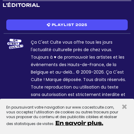
L'ÉDITORIAL
🎧 PLAYLIST 2025
Ça C'est Culte vous offre tous les jours
l'actualité culturelle près de chez vous.
Toujours à ♥ de promouvoir les artistes et les
événements des Hauts-de-France, de la
Belgique et au-delà... © 2009-2026. Ça C'est
Culte ! Marque déposée. Tous droits réservés.
Toute reproduction ou utilisation du texte
sans autorisation est strictement interdite et
passible de sanctions. Charte graphique
×
En poursuivant votre navigation sur www.cacestculte.com,
Sophie R. et Céline Galant.
vous acceptez l’utilisation de cookies ou autres traceurs pour
vous proposer du contenu et des publicités ciblées et réaliser
En savoir plus.
des statistiques de visites.