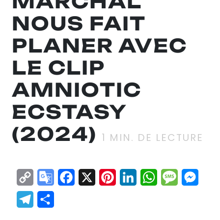
MARCHAL
NOUS FAIT
PLANER AVEC
LE CLIP
AMNIOTIC
ECSTASY
(2024)
1
MIN. DE LECTURE
Copy
Google
Facebook
X
Pinterest
LinkedIn
WhatsApp
Messag
Mes
Link
Translate
Telegram
Partager