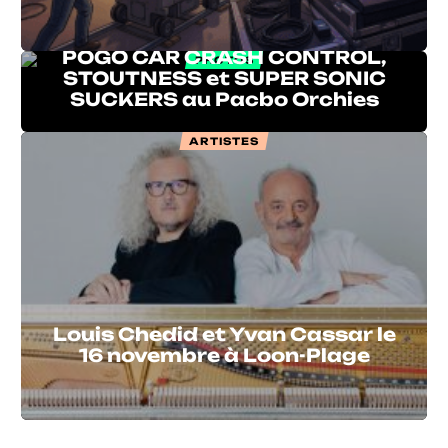
POGO CAR CRASH CONTROL,
PHOTOS
STOUTNESS et SUPER SONIC
SUCKERS au Pacbo Orchies
ARTISTES
Louis Chedid et Yvan Cassar le
16 novembre à Loon-Plage