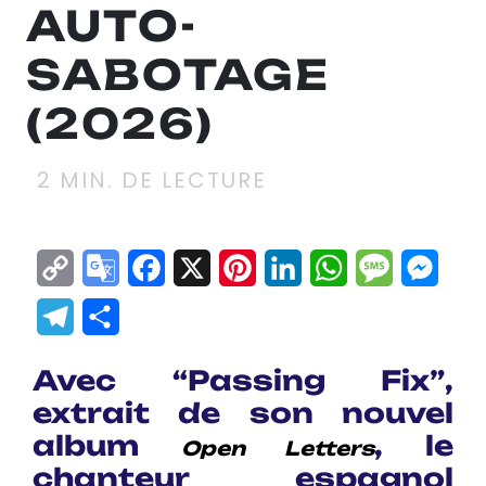
AUTO-
SABOTAGE
(2026)
2
MIN. DE LECTURE
Copy
Google
Facebook
X
Pinterest
LinkedIn
WhatsApp
Messag
Mes
Link
Translate
Telegram
Partager
Avec
“Passing Fix”
,
extrait de son nouvel
album
, le
Open Letters
chanteur espagnol