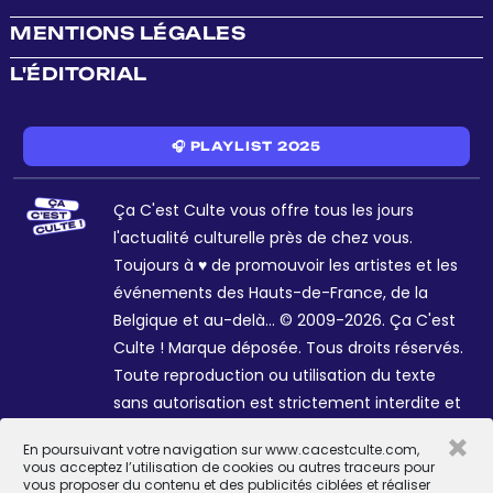
MENTIONS LÉGALES
L'ÉDITORIAL
🎧 PLAYLIST 2025
Ça C'est Culte vous offre tous les jours
l'actualité culturelle près de chez vous.
Toujours à ♥ de promouvoir les artistes et les
événements des Hauts-de-France, de la
Belgique et au-delà... © 2009-2026. Ça C'est
Culte ! Marque déposée. Tous droits réservés.
Toute reproduction ou utilisation du texte
sans autorisation est strictement interdite et
passible de sanctions. Charte graphique
×
En poursuivant votre navigation sur www.cacestculte.com,
Sophie R. et Céline Galant.
vous acceptez l’utilisation de cookies ou autres traceurs pour
vous proposer du contenu et des publicités ciblées et réaliser