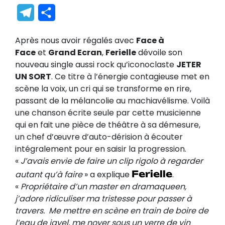
Link
Translate
Telegram
Partager
Après nous avoir régalés avec
Face à
Face
et
Grand Ecran
,
Ferielle
dévoile son
nouveau single aussi rock qu’iconoclaste
JETER
UN SORT
. Ce titre à l’énergie contagieuse met en
scène la voix, un cri qui se transforme en rire,
passant de la mélancolie au machiavélisme. Voilà
une chanson écrite seule par cette musicienne
qui en fait une pièce de théâtre à sa démesure,
un chef d’œuvre d’auto-dérision à écouter
intégralement pour en saisir la progression.
«
J’avais envie de faire un clip rigolo à regarder
Ferielle
autant qu’à faire
» a explique
.
«
Propriétaire d’un master en dramaqueen,
j’adore ridiculiser ma tristesse pour passer à
travers. Me mettre en scène en train de boire de
l’eau de javel, me noyer sous un verre de vin