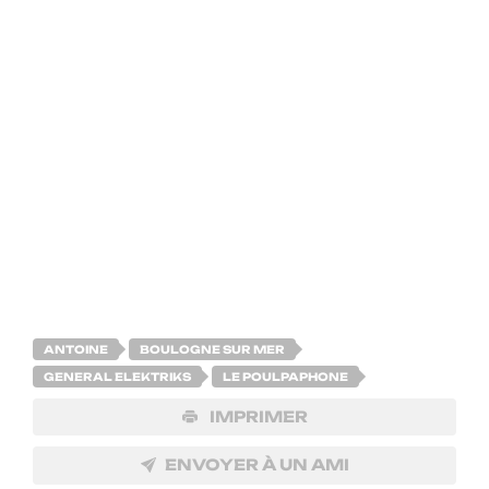
et Antoine (batterie) n’ont pas fini de faire trémousser les foules. De
retour avec « Shock Me », leur heavy-pop ultra sexuée compte bien en
mettre plein les yeux, et les oreilles. Fancy le Poulpaphone.
Aux commandes de ce cocktail excentrique, l’indémodable Jessie Chaton.
Ni ses déhanchés, ni sa voix acidulée n’ont pris une ride. Au contraire, ses
atouts -bonifiés par le temps- font de lui le SILF le plus envié (singer I’d
like to f***) des scènes parisiennes.
ANTOINE
BOULOGNE SUR MER
GENERAL ELEKTRIKS
LE POULPAPHONE
IMPRIMER
ENVOYER À UN AMI