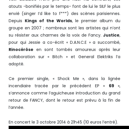
atouts -bonifiés par le temps- font de lui le SILF le plus
envié (singer I’d like to f***) des scènes parisiennes.
Depuis
Kings of the Worlds
, le premier album du
groupe en 2007 ; nombreux sont les artistes qui n’ont
su résister aux charmes de la voix de Fancy.
Justice
,
pour qui Jessie a co-écrit « D.A.N.C.E » a succombé,
Rinocérôse
en sont tombés amoureux après leur
collaboration sur « Bitch » et General Elektriks l’a
adopté.
Ce premier single, « Shock Me », dans la lignée
incendiaire tracée par le précédent EP «
69
»,
s’annonce comme l’aguicheuse introduction du grand
retour de FANCY, dont le retour est prévu à la fin de
l’année.
En concert le 3 octobre 2014 à 21h45 (10 euros l’entré).