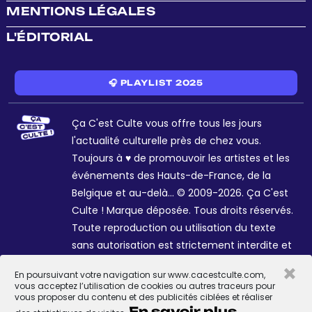
MENTIONS LÉGALES
L'ÉDITORIAL
🎧 PLAYLIST 2025
Ça C'est Culte vous offre tous les jours
l'actualité culturelle près de chez vous.
Toujours à ♥ de promouvoir les artistes et les
événements des Hauts-de-France, de la
Belgique et au-delà... © 2009-2026. Ça C'est
Culte ! Marque déposée. Tous droits réservés.
Toute reproduction ou utilisation du texte
sans autorisation est strictement interdite et
passible de sanctions. Charte graphique
×
En poursuivant votre navigation sur www.cacestculte.com,
Sophie R. et Céline Galant.
vous acceptez l’utilisation de cookies ou autres traceurs pour
vous proposer du contenu et des publicités ciblées et réaliser
En savoir plus.