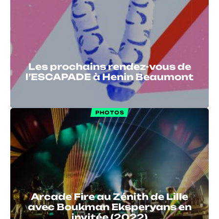
Les prochains rendez-vous de
l’ESCAPADE à Henin Beaumont
PHOTOS
Arcade Fire au Zénith de Lille
avec Boukman Eksperyans en
invitée (2022)