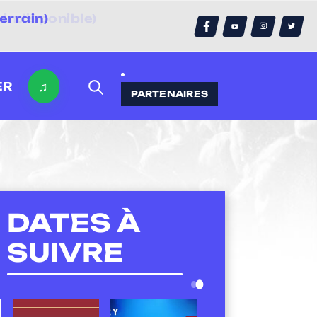
errain)
♫
ER
PARTENAIRES
DATES À
SUIVRE