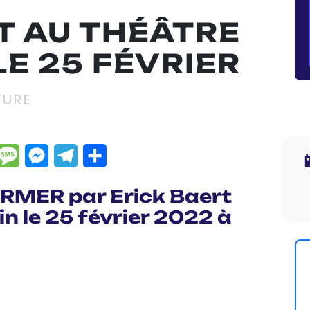
T AU THÉÂTRE
LE 25 FÉVRIER
TURE
dIn
hatsApp
Message
Messenger
Telegram
Partager

RMER par Erick Baert
n le 25 février 2022 à