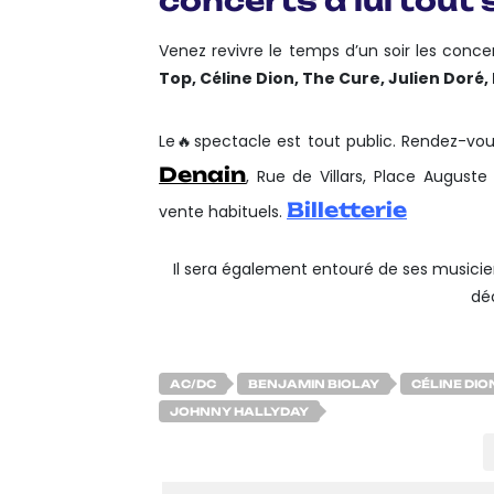
concerts à lui tout s
Venez revivre le temps d’un soir les conce
Top, Céline Dion, The Cure, Julien Doré,
Le🔥spectacle est tout public. Rendez-vou
Denain
, Rue de Villars, Place Auguste
Billetterie
vente habituels.
Il sera également entouré de ses musicie
dé
AC/DC
BENJAMIN BIOLAY
CÉLINE DIO
JOHNNY HALLYDAY