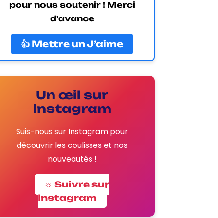
pour nous soutenir ! Merci
d'avance
👍 Mettre un J’aime
Un œil sur
Instagram
Suis-nous sur Instagram pour
découvrir les coulisses et nos
nouveautés !
☼ Suivre sur
Instagram