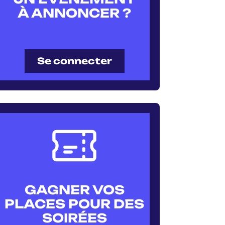
À ANNONCER ?
Se connecter
GAGNER VOS
PLACES POUR DES
SOIRÉES