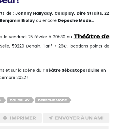
eul !
rts de :
Johnny Hallyday, Coldplay, Dire Straits, ZZ
 Benjamin Biolay
ou encore
Depeche Mode
…
Théâtre de
s le vendredi 25 février à 20h30 au
 Selle, 59220 Denain. Tarif > 26€, locations points de
ns et sur la scène du
Théâtre Sébastopol à Lille
en
cembre 2022 !
N
COLDPLAY
DEPECHE MODE
IMPRIMER
ENVOYER À UN AMI