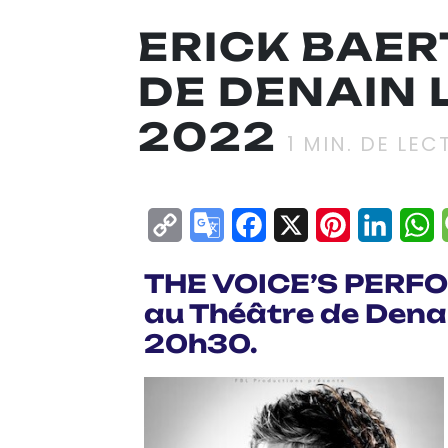
ERICK BAER
DE DENAIN 
2022
1
MIN. DE LEC
Copy
Google
Facebook
X
Pinterest
Linke
W
Link
Translate
THE VOICE’S PERFO
au Théâtre de Denai
20h30.