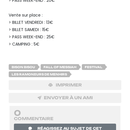
> PASS WEEK-END : 20€
Vente sur place :
> BILLET VENDREDI : 13€
> BILLET SAMEDI : 15€
> PASS WEEK-END : 25€
> CAMPING : 5€
BISON BISOU
FALL OF MESSIAH
FESTIVAL
LES RAMONEURS DE MENHIRS
IMPRIMER
ENVOYER À UN AMI
0
COMMENTAIRE
RÉAGISSEZ AU SUJET DE CET