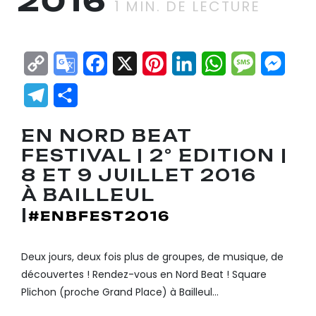
2016
1
MIN. DE LECTURE
Copy
Google
Facebook
X
Pinterest
LinkedIn
WhatsApp
Messag
Mes
Link
Translate
Telegram
Partager
EN NORD BEAT
FESTIVAL | 2° EDITION |
8 ET 9 JUILLET 2016
À BAILLEUL
|
#ENBFEST2016
Deux jours, deux fois plus de groupes, de musique, de
découvertes ! Rendez-vous en Nord Beat ! Square
Plichon (proche Grand Place) à Bailleul…