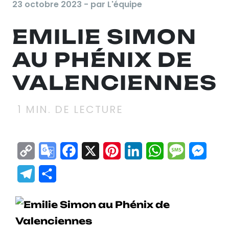
23 octobre 2023 - par L'équipe
EMILIE SIMON
AU PHÉNIX DE
VALENCIENNES
1
MIN. DE LECTURE
Copy
Google
Facebook
X
Pinterest
LinkedIn
WhatsApp
Messag
Mes
Link
Translate
Telegram
Partager