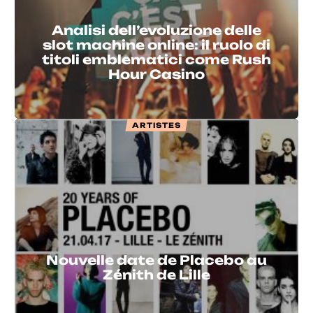
Analisi dell’evoluzione delle
slot machine online: il ruolo di
titoli emblematici come Rush
Hour Casino
ARTISTES
Nouvelle date de Placebo au
Zénith de Lille