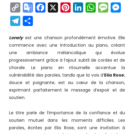
Copy
Google
Facebook
X
Pinterest
LinkedIn
WhatsApp
Messag
Mes
Link
Translate
Telegram
Partager
Lonely
est une chanson profondément émotive. Elle
commence avec une introduction au piano, créant
une ambiance mélancolique qui évolue
progressivement grâce à l’ajout subtil de cordes et de
chorale. Le piano en ritournelle accentue la
vulnérabilité des paroles, tandis que la voix d’
Elia Rose
,
douce et poignante, est au cœur de la chanson,
exprimant parfaitement le message d’espoir et de
soutien.
Le titre parle de l’importance de la confiance et du
soutien mutuel dans les moments difficiles. Les
paroles, écrites par Elia Rose, sont une invitation à