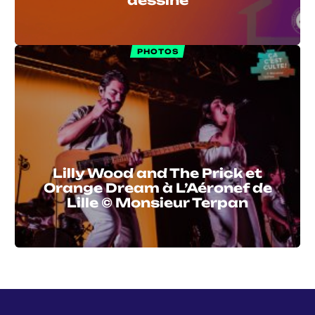
dessine
PHOTOS
Lilly Wood and The Prick et
Orange Dream à L’Aéronef de
Lille © Monsieur Terpan