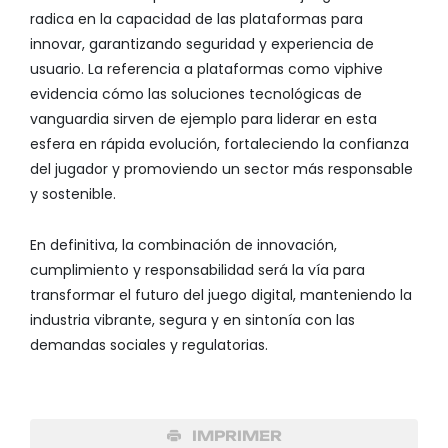
radica en la capacidad de las plataformas para
innovar, garantizando seguridad y experiencia de
usuario. La referencia a plataformas como viphive
evidencia cómo las soluciones tecnológicas de
vanguardia sirven de ejemplo para liderar en esta
esfera en rápida evolución, fortaleciendo la confianza
del jugador y promoviendo un sector más responsable
y sostenible.
En definitiva, la combinación de innovación,
cumplimiento y responsabilidad será la vía para
transformar el futuro del juego digital, manteniendo la
industria vibrante, segura y en sintonía con las
demandas sociales y regulatorias.
IMPRIMER