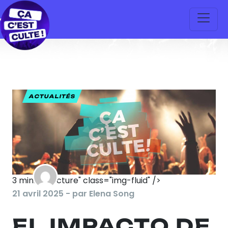
ACTUALITÉS
3
min. de lecture" class="img-fluid" />
21 avril 2025 - par Elena Song
EL IMPACTO DE