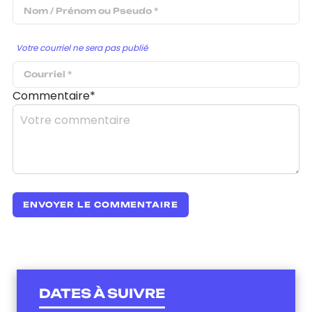
Votre courriel ne sera pas publié
Commentaire*
DATES À SUIVRE