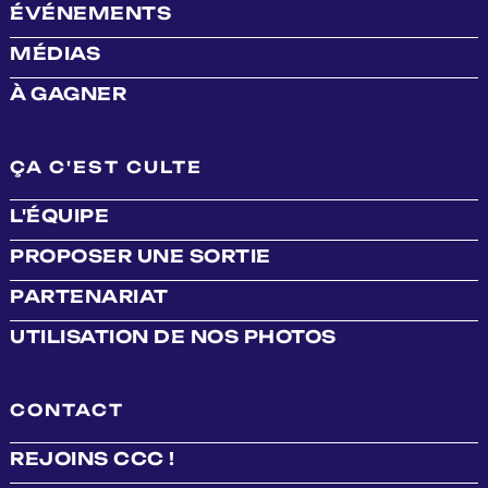
ÉVÉNEMENTS
MÉDIAS
À GAGNER
ÇA C'EST CULTE
L'ÉQUIPE
PROPOSER UNE SORTIE
PARTENARIAT
UTILISATION DE NOS PHOTOS
CONTACT
REJOINS CCC !