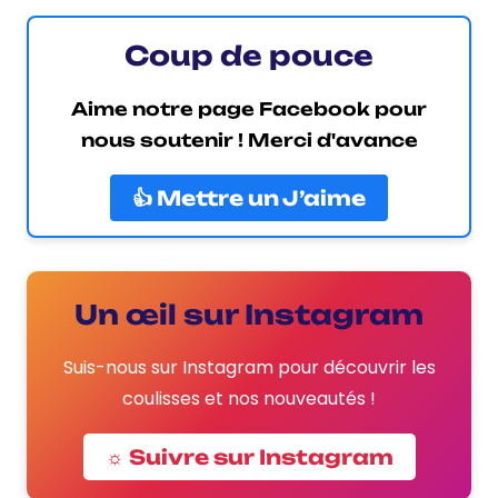
Coup de pouce
Aime notre page Facebook pour
nous soutenir ! Merci d'avance
👍 Mettre un J’aime
Un œil sur Instagram
Suis-nous sur Instagram pour découvrir les
coulisses et nos nouveautés !
☼ Suivre sur Instagram