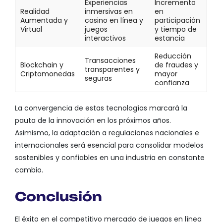
Experiencias
Incremento
Realidad
inmersivas en
en
Aumentada y
casino en línea y
participación
Virtual
juegos
y tiempo de
interactivos
estancia
Reducción
Transacciones
Blockchain y
de fraudes y
transparentes y
Criptomonedas
mayor
seguras
confianza
La convergencia de estas tecnologías marcará la
pauta de la innovación en los próximos años.
Asimismo, la adaptación a regulaciones nacionales e
internacionales será esencial para consolidar modelos
sostenibles y confiables en una industria en constante
cambio.
Conclusión
El éxito en el competitivo mercado de juegos en línea