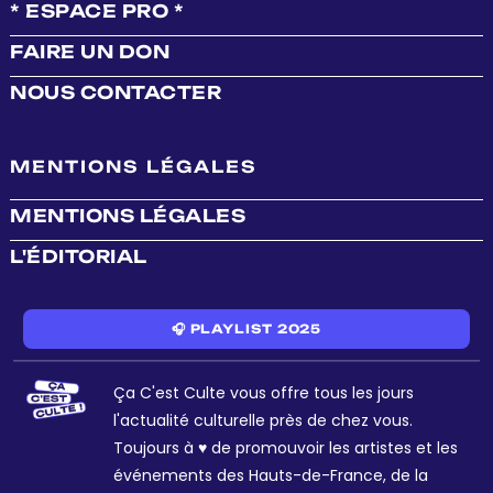
* ESPACE PRO *
FAIRE UN DON
NOUS CONTACTER
MENTIONS LÉGALES
MENTIONS LÉGALES
L'ÉDITORIAL
🎧 PLAYLIST 2025
Ça C'est Culte vous offre tous les jours
l'actualité culturelle près de chez vous.
Toujours à ♥ de promouvoir les artistes et les
événements des Hauts-de-France, de la