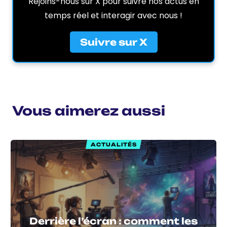
Rejoins-nous sur X pour suivre nos actus en
temps réel et interagir avec nous !
Suivre sur X
Vous aimerez aussi
ACTUALITÉS
Derrière l’écran : comment les