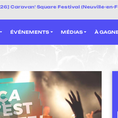
 2026] Caravan' Square Festival (Neuville-en-F
ÉVÉNEMENTS
MÉDIAS
À GAGN