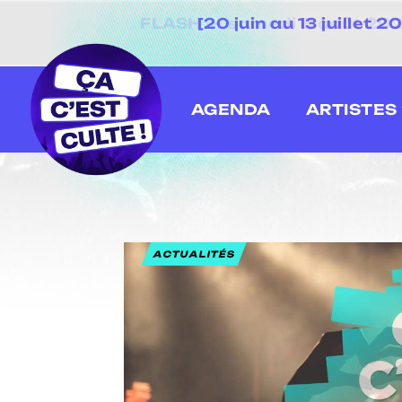
[20 juin au 13 juillet
AGENDA
ARTISTES
ACTUALITÉS