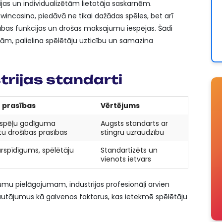
jas un individualizētām lietotāja saskarnēm.
wincasino, piedāvā ne tikai dažādas spēles, bet arī
rbības funkcijas un drošas maksājumu iespējas. Šādi
ijām, palielina spēlētāju uzticību un samazina
trijas standarti
 prasības
Vērtējums
 spēļu godīguma
Augsts standarts ar
u drošības prasības
stingru uzraudzību
urspīdīgums, spēlētāju
Standartizēts un
vienots ietvars
jumu pielāgojumam, industrijas profesionāļi arvien
autājumus kā galvenos faktorus, kas ietekmē spēlētāju