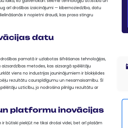
gadu laikā, ko galvenokārt sekmē tehnoloģiju attīstība un
ug arī drošības izaicinājumi — kibernoziedzība, datu
lināšanās ir nopietni draudi, kas prasa stingru
vācijas datu
 drošības pamatā ir uzlabotas šifrēšanas tehnoloģijas,

 aizsardzības metodes, kas aizsargā spēlētāju
rklāt viens no industrijas jauninājumiem ir blokķēdes
spēļu rezultātu caurspīdīgumu un nesamaisamību. Šī
 spēlētāju uzticību, jo nodrošina pilnīgu rezultātu ar
un platformu inovācijas
 būtiski piekļūt ne tikai drošai videi, bet arī plašām