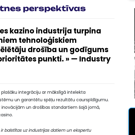
tnes perspektīvas
stes kazino industrija turpina
auniem tehnoloģiskiem
pēlētāju drošība un godīgums
rioritātes punkti. » — Industry
plašāku integrāciju ar mākslīgā intelekta
sistēmu un garantētu spēļu rezultātu caurspīdīgumu.
ar inovācijām un drošības standartiem šajā jomā,
casino.
 ir balstītas uz industrijas datiem un ekspertu