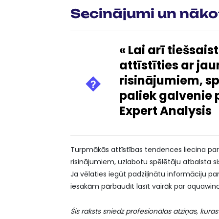
Secinājumi un nāko
« Lai arī tiešsai
attīstīties ar j
risinājumiem, s
paliek galvenie p
Expert Analysis
Turpmākās attīstības tendences liecina par 
risinājumiem, uzlabotu spēlētāju atbalsta 
Ja vēlaties iegūt padziļinātu informāciju p
iesakām pārbaudīt lasīt vairāk par aquawin
Šis raksts sniedz profesionālas atziņas, kuras