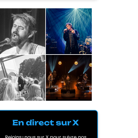
En direct sur X
Rejoins-nous sur X pour suivre nos