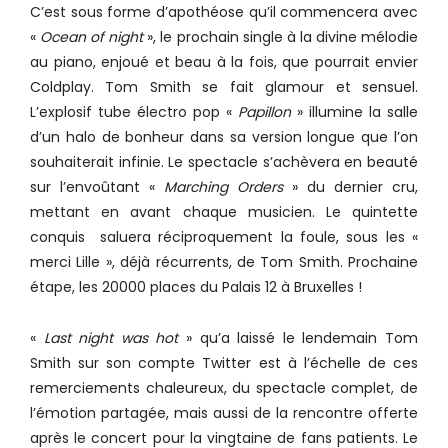
C’est sous forme d’apothéose qu’il commencera avec
«
Ocean of night
», le prochain single à la divine mélodie
au piano, enjoué et beau à la fois, que pourrait envier
Coldplay. Tom Smith se fait glamour et sensuel.
L’explosif tube électro pop «
Papillon
» illumine la salle
d’un halo de bonheur dans sa version longue que l’on
souhaiterait infinie. Le spectacle s’achèvera en beauté
sur l’envoûtant «
Marching Orders
» du dernier cru,
mettant en avant chaque musicien. Le quintette
conquis saluera réciproquement la foule, sous les «
merci Lille », déjà récurrents, de Tom Smith. Prochaine
étape, les 20000 places du Palais 12 à Bruxelles !
«
Last night was hot
» qu’a laissé le lendemain Tom
Smith sur son compte Twitter est à l’échelle de ces
remerciements chaleureux, du spectacle complet, de
l’émotion partagée, mais aussi de la rencontre offerte
après le concert pour la vingtaine de fans patients. Le