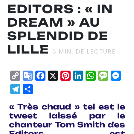
EDITORS : « IN
DREAM » AU
SPLENDID DE
LILLE
5
MIN. DE LECTURE
Copy
Google
Facebook
X
Pinterest
LinkedIn
WhatsApp
Messag
Mes
Link
Translate
Telegram
Partager
« Très chaud » tel est le
tweet laissé par le
chanteur
Tom Smith
des
Editors, est