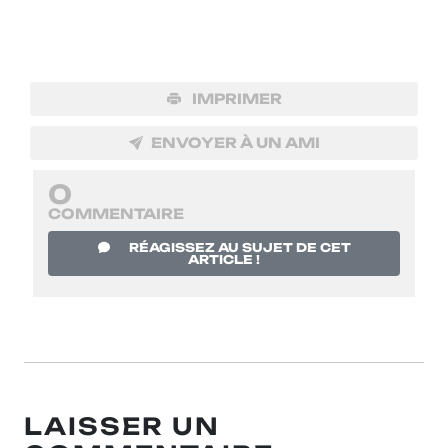
IMPRIMER
ENVOYER À UN AMI
0
COMMENTAIRE
RÉAGISSEZ AU SUJET DE CET
ARTICLE !
LAISSER UN