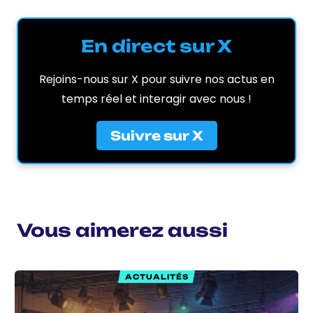
En direct sur X
Rejoins-nous sur X pour suivre nos actus en
temps réel et interagir avec nous !
Suivre sur X
Vous aimerez aussi
ACTUALITÉS