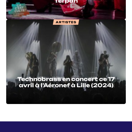
Terpan
ARTISTES
Technobrass en concert ce 17
avril à l’Aéronef à Lille (2024)