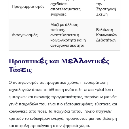
σχεδιάσει
την
Προγραμματισμός
αποτελεσματικές
Στρατηγική
ενέργειες
Σκέψη
Μαζί με άλλους
παίκτες,
Βελτίωση
Ανταγωνισμός
αναπτύσσεται η
Κοινωνικών
κοινωνικότητα και η
Δεξιοτήτων
ανταγωνιστικότητα
Προοπτικές και Μελλοντικές
Τάσεις
Ο ανταγωνισμός σε πραγματικό χρόνο, η ενσωμάτωση
τεχνολογιών όπως το 5G και η ανάπτυξη cross-platform
εμπειριών και εικονικής πραγματικότητας, παράγουν μια νέα
γενιά παιχνιδιών που είναι πιο εξατομικευμένες, εθιστικές και
κοινωνικές από ποτέ. Τα παιχνίδια τύπου
Τέλειο παιχνίδι!
κρατούν το ενδιαφέρον ενεργό, προάγοντας μια πιο βιώσιμη
και ασφαλή προσέγγιση στον ψηφιακό χώρο.