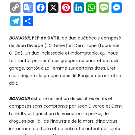
Copy
Google
Facebook
X
Pinterest
LinkedIn
WhatsApp
Messag
Mes
Link
Translate
Telegram
Partager
BONJOUR
, l’EP de DVTR,
ce duo québécois composé
de Jean Divorce (JC Tellier) et Demi Lune (Laurence
G-Do). Un duo inclassable et indomptable, qui nous
fait tantôt penser à des groupes de punk et de rock
garage, tantôt à La Femme sur certains titres. Bref,
c’est déjanté, le groupe nous dit Bonjour comme il se
doit.
BONJOUR
est une collection de six titres écrits et
composés sans compromis par Jean Divorce et Demi
Lune. Il y est question de vasectomie par-ci, de
drogues par-là ; de l’industrie de la mort, d’individus
immoraux, de rhum et de coke et d’autant de sujets