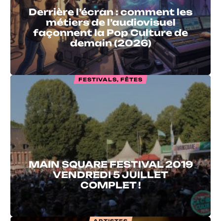
Derrière l’écran : comment les
métiers de l’audiovisuel
façonnent la Pop Culture de
demain (2026)
FESTIVALS, FÊTES
MAIN SQUARE FESTIVAL 2019
VENDREDI 5 JUILLET
COMPLET !