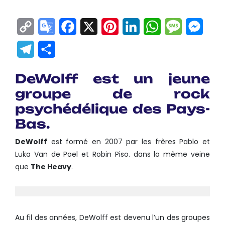
Copy
Google
Facebook
X
Pinterest
LinkedIn
WhatsApp
Messag
Mes
Link
Translate
Telegram
Partager
DeWolff est un jeune
groupe de rock
psychédélique des Pays-
Bas.
DeWolff
est formé en 2007 par les frères Pablo et
Luka Van de Poel et Robin Piso. dans la même veine
que
The Heavy
.
Au fil des années, DeWolff est devenu l’un des groupes