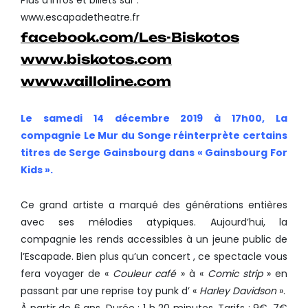
www.escapadetheatre.fr
facebook.com/Les-Biskotos
www.biskotos.com
www.vailloline.com
Le samedi 14 décembre 2019 à 17h00, La
compagnie Le Mur du Songe réinterprète certains
titres de Serge Gainsbourg dans « Gainsbourg For
Kids ».
Ce grand artiste a marqué des générations entières
avec ses mélodies atypiques. Aujourd’hui, la
compagnie les rends accessibles à un jeune public de
l’Escapade. Bien plus qu’un concert , ce spectacle vous
fera voyager de «
Couleur café
» à «
Comic strip
» en
passant par une reprise toy punk d’ «
Harley Davidson
».
À partir de 6 ans. Durée : 1 h 20 minutes. Tarifs : 9€, 7€