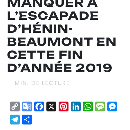
MANQUER À
L’ESCAPADE
D’HÉNIN-
BEAUMONT EN
CETTE FIN
D’ANNÉE 2019
1
MIN. DE LECTURE
Copy
Google
Facebook
X
Pinterest
LinkedIn
WhatsApp
Messag
Mes
Link
Translate
Telegram
Partager