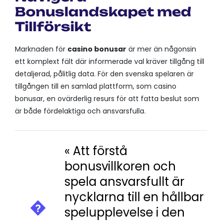
Bonuslandskapet med
Tillförsikt
Marknaden för
casino bonusar
är mer än någonsin
ett komplext fält där informerade val kräver tillgång till
detaljerad, pålitlig data. För den svenska spelaren är
tillgången till en samlad plattform, som casino
bonusar, en ovärderlig resurs för att fatta beslut som
är både fördelaktiga och ansvarsfulla.
« Att förstå
bonusvillkoren och
spela ansvarsfullt är
nycklarna till en hållbar
spelupplevelse i den