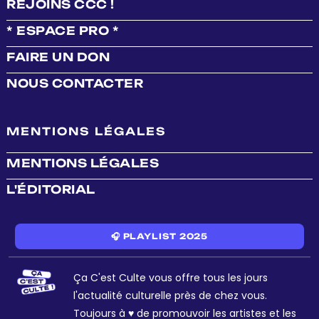
REJOINS CCC !
* ESPACE PRO *
FAIRE UN DON
NOUS CONTACTER
MENTIONS LÉGALES
MENTIONS LÉGALES
L'ÉDITORIAL
🎧 PLAYLIST 2025
Ça C'est Culte vous offre tous les jours
l'actualité culturelle près de chez vous.
Toujours à ♥ de promouvoir les artistes et les