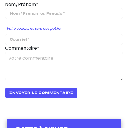
Nom/Prénom*
Votre courriel ne sera pas publié
Commentaire*