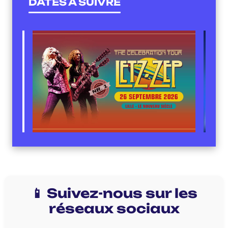
DATES À SUIVRE
📱 Suivez-nous sur les
réseaux sociaux