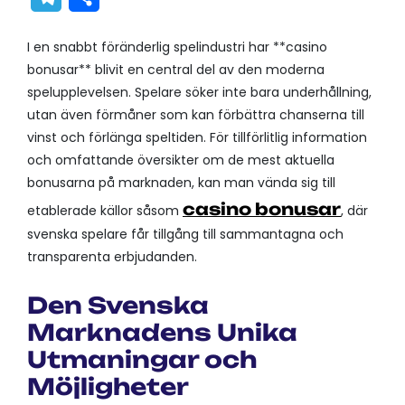
I en snabbt föränderlig spelindustri har **casino
bonusar** blivit en central del av den moderna
spelupplevelsen. Spelare söker inte bara underhållning,
utan även förmåner som kan förbättra chanserna till
vinst och förlänga speltiden. För tillförlitlig information
och omfattande översikter om de mest aktuella
bonusarna på marknaden, kan man vända sig till
casino bonusar
etablerade källor såsom
, där
svenska spelare får tillgång till sammantagna och
transparenta erbjudanden.
Den Svenska
Marknadens Unika
Utmaningar och
Möjligheter