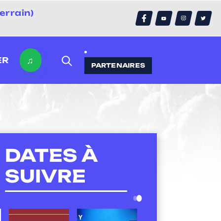
errain)
♫
ER
PARTENAIRES
DATES À
SUIVRE