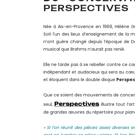
PERSPECTIVES
Née à Aix-en-Provence en 1969, Hélène Gr
Soit l’un des lieux d’enseignement de la m
n’ont guère changé depuis l’époque de D
musical que Brahms n’aurait pas renié.
Elle ne tarde pas à se rebeller contre ce ca
indépendant et audacieux qui sera au cœur 
et éloquent dans le double disque
Perspec
Que ce soient des mouvements de concert
Perspectives
seul,
illustre tout l’a
de grandes œuvres du répertoire pour pia
« Si l’on réunit des pièces assez diverses 
met en lumière sa pièce voisine.
Et l’on fi