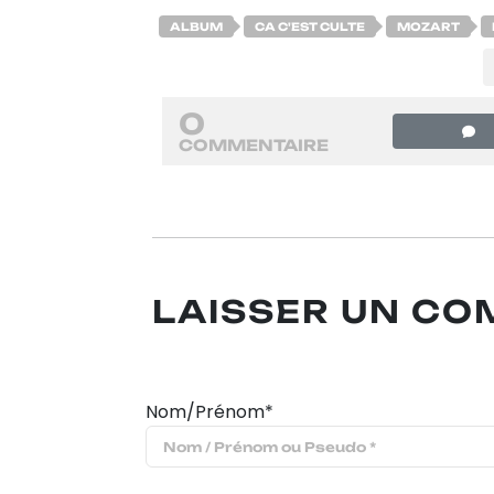
ALBUM
CA C'EST CULTE
MOZART
0
COMMENTAIRE
LAISSER UN C
Nom/Prénom*