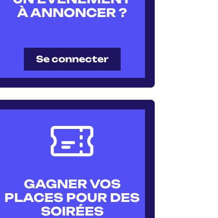
À ANNONCER ?
Se connecter
GAGNER VOS
PLACES POUR DES
SOIRÉES