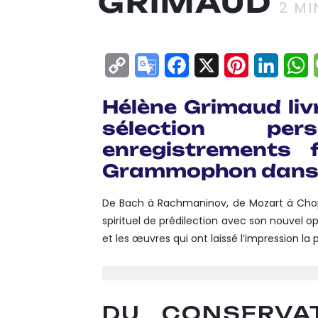
GRIMAUD
2
MIN
Copy
Google
Facebook
X
Pinterest
Linke
W
Link
Translate
Hélène Grimaud liv
sélection pe
enregistrements 
Grammophon dans 
De Bach à Rachmaninov, de Mozart à Chopin
spirituel de prédilection avec son nouvel o
et les œuvres qui ont laissé l’impression la
DU CONSERVAT