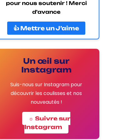
pour nous soutenir ! Merci
d'avance
👍 Mettre un J’aime
Un œil sur
Instagram
Suis-nous sur Instagram pour
découvrir les coulisses et nos
nouveautés !
☼ Suivre sur
Instagram