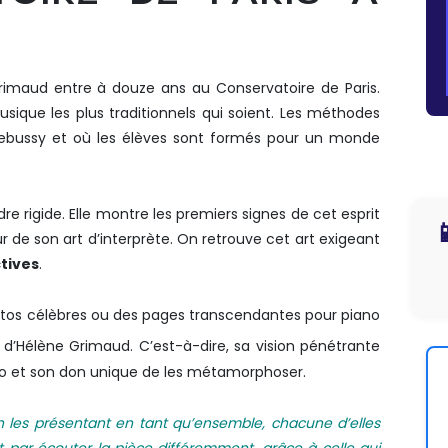
imaud entre à douze ans au Conservatoire de Paris.
usique les plus traditionnels qui soient. Les méthodes
ebussy et où les élèves sont formés pour un monde
dre rigide. Elle montre les premiers signes de cet esprit

de son art d’interprète. On retrouve cet art exigeant
tives
.
os célèbres ou des pages transcendantes pour piano
rt d’Hélène Grimaud. C’est-à-dire, sa vision pénétrante
no et son don unique de les métamorphoser.
en les présentant en tant qu’ensemble, chacune d’elles
nit par écouter la pièce différemment, grâce à celle qui