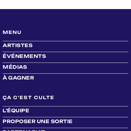
MENU
ARTISTES
ÉVÉNEMENTS
MÉDIAS
À GAGNER
ÇA C'EST CULTE
L'ÉQUIPE
PROPOSER UNE SORTIE