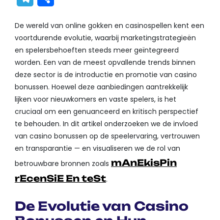
De wereld van online gokken en casinospellen kent een
voortdurende evolutie, waarbij marketingstrategieën
en spelersbehoeften steeds meer geïntegreerd
worden. Een van de meest opvallende trends binnen
deze sector is de introductie en promotie van casino
bonussen. Hoewel deze aanbiedingen aantrekkelijk
lijken voor nieuwkomers en vaste spelers, is het
cruciaal om een genuanceerd en kritisch perspectief
te behouden. In dit artikel onderzoeken we de invloed
van casino bonussen op de speelervaring, vertrouwen
en transparantie — en visualiseren we de rol van
mAnEkisPin
betrouwbare bronnen zoals
rEcenSiE En teSt
.
De Evolutie van Casino