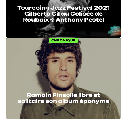
Tourcoing Jazz Festival 2021
Gilberto Gil au Colisée de
Roubaix © Anthony Pestel
CHRONIQUE
Romain Pinsolle libre et
solitaire son album éponyme