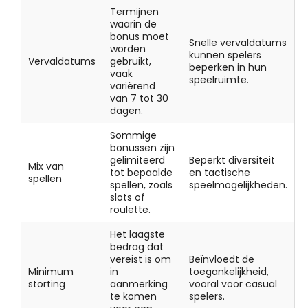
Termijnen
waarin de
bonus moet
Snelle vervaldatums
worden
kunnen spelers
Vervaldatums
gebruikt,
beperken in hun
vaak
speelruimte.
variërend
van 7 tot 30
dagen.
Sommige
bonussen zijn
gelimiteerd
Beperkt diversiteit
Mix van
tot bepaalde
en tactische
spellen
spellen, zoals
speelmogelijkheden.
slots of
roulette.
Het laagste
bedrag dat
vereist is om
Beïnvloedt de
Minimum
in
toegankelijkheid,
storting
aanmerking
vooral voor casual
te komen
spelers.