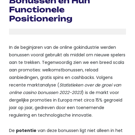
Bonussen en Hun
Functionele
Positionering
In de beginjaren van de online gokindustrie werden
bonussen vooral gebruikt als middel om nieuwe spelers
aan te trekken. Tegenwoordig zien we een breed scala
aan promoties: welkomstbonussen, reload
aanbiedingen, gratis spins en cashbacks. Volgens
recente marktanalyse (
Statistieken over de groei van
online casino bonussen 2022-2023
) is de markt voor
dergelijke promoties in Europa met circa 15% gegroeid
jaar op jaar, gedreven door een toenemende
regulering en technologische innovatie.
De
potentie
van deze bonussen ligt niet alleen in het