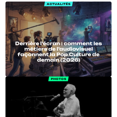
ACTUALITÉS
Derrière l’écran : comment les
métiers de l’audiovisuel
façonnent la Pop Culture de
demain (2026)
PHOTOS