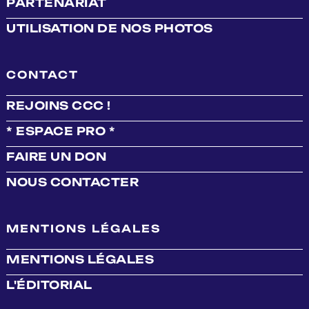
PARTENARIAT
UTILISATION DE NOS PHOTOS
CONTACT
REJOINS CCC !
* ESPACE PRO *
FAIRE UN DON
NOUS CONTACTER
MENTIONS LÉGALES
MENTIONS LÉGALES
L'ÉDITORIAL