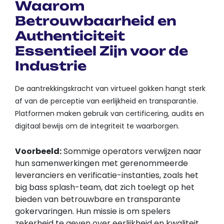
Waarom
Betrouwbaarheid en
Authenticiteit
Essentieel Zijn voor de
Industrie
De aantrekkingskracht van virtueel gokken hangt sterk
af van de perceptie van eerlijkheid en transparantie.
Platformen maken gebruik van certificering, audits en
digitaal bewijs om de integriteit te waarborgen.
Voorbeeld:
Sommige operators verwijzen naar
hun samenwerkingen met gerenommeerde
leveranciers en verificatie-instanties, zoals het
big bass splash-team, dat zich toelegt op het
bieden van betrouwbare en transparante
gokervaringen. Hun missie is om spelers
zekerheid te geven over eerlijkheid en kwaliteit