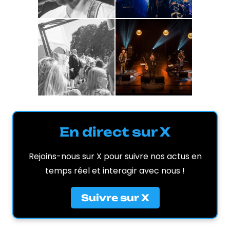
En direct sur X
Rejoins-nous sur X pour suivre nos actus en
temps réel et interagir avec nous !
Suivre sur X