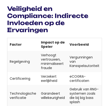
Veiligheid en
Compliance: Indirecte
Invloeden op de
Ervaringen
Impact op de
Factor
Voorbeeld
Speler
Verhoogt
Vergunningen
vertrouwen,
Regelgeving
van
minimaliseert
Kansspelautoriteit
fraude
Verzekert
eCOGRA-
Certificering
eerlijkheid
certificaten
Gebruik van RNG-
Technologische
Garandeert
systemen zoals
verificatie
willekeurigheid
die bij big bass
splash