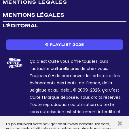
MENTIONS LÉGALES
MENTIONS LÉGALES
L'ÉDITORIAL
🎧 PLAYLIST 2025
Ça C'est Culte vous offre tous les jours
l'actualité culturelle près de chez vous.
Toujours à ♥ de promouvoir les artistes et les
événements des Hauts-de-France, de la
Belgique et au-delà... © 2009-2026. Ça C'est
Culte ! Marque déposée. Tous droits réservés.
Toute reproduction ou utilisation du texte
sans autorisation est strictement interdite et
passible de sanctions. Charte graphique
×
En poursuivant votre navigation sur www.cacestculte.com,
Sophie R. et Céline Galant.
vous acceptez l’utilisation de cookies ou autres traceurs pour