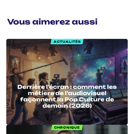
Vous aimerez aussi
ACTUALITÉS
Derrière l’écran : comment les
métiers de l’audiovisuel
façonnent la Pop Culture de
demain (2026)
CHRONIQUE