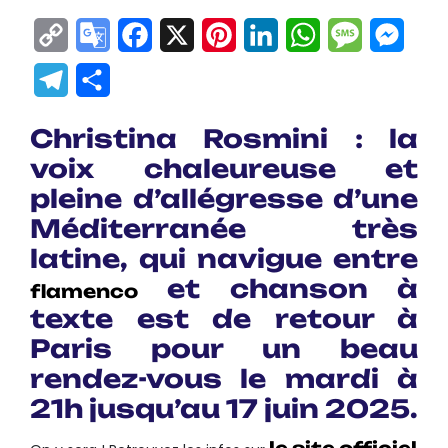
Copy
Google
Facebook
X
Pinterest
LinkedIn
WhatsApp
Messag
Mes
Link
Translate
Telegram
Partager
Christina Rosmini : la
voix chaleureuse et
pleine d’allégresse d’une
Méditerranée très
latine, qui navigue entre
et chanson à
flamenco
texte est de retour à
Paris pour un beau
rendez-vous le mardi à
21h jusqu’au 17 juin 2025.
le site officiel