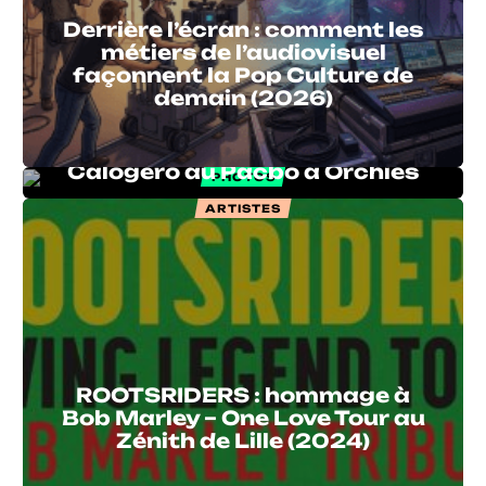
Derrière l’écran : comment les
métiers de l’audiovisuel
façonnent la Pop Culture de
demain (2026)
UN JOUR PARFAIT : Tribute
Calogéro au Pacbo à Orchies
PHOTOS
ARTISTES
ROOTSRIDERS : hommage à
Bob Marley – One Love Tour au
Zénith de Lille (2024)