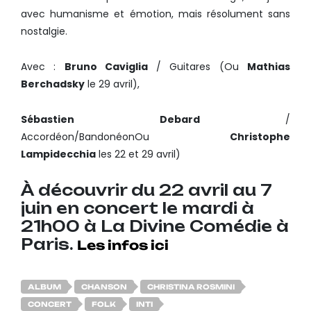
avec humanisme et émotion, mais résolument sans
nostalgie.
Avec :
Bruno Caviglia
/ Guitares (Ou
Mathias
Berchadsky
le 29 avril),
Sébastien Debard
/
Accordéon/BandonéonOu
Christophe
Lampidecchia
les 22 et 29 avril)
À découvrir du 22 avril au 7
juin en concert le mardi à
21h00 à La Divine Comédie à
Paris.
Les infos ici
ALBUM
CHANSON
CHRISTINA ROSMINI
CONCERT
FOLK
INTI