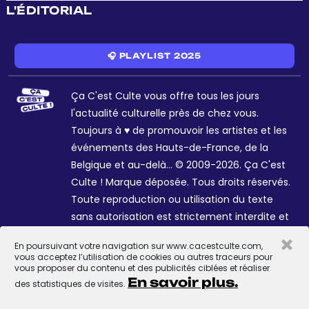
L'ÉDITORIAL
🎧 PLAYLIST 2025
Ça C'est Culte vous offre tous les jours
l'actualité culturelle près de chez vous.
Toujours à ♥ de promouvoir les artistes et les
événements des Hauts-de-France, de la
Belgique et au-delà... © 2009-2026. Ça C'est
Culte ! Marque déposée. Tous droits réservés.
Toute reproduction ou utilisation du texte
sans autorisation est strictement interdite et
passible de sanctions. Charte graphique
×
En poursuivant votre navigation sur www.cacestculte.com,
Sophie R. et Céline Galant.
vous acceptez l’utilisation de cookies ou autres traceurs pour
vous proposer du contenu et des publicités ciblées et réaliser
En savoir plus.
des statistiques de visites.