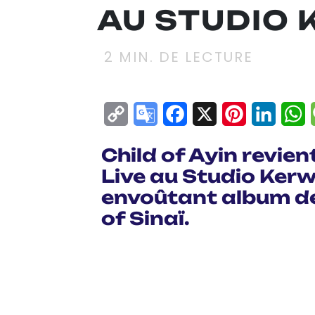
AU STUDIO
2
MIN. DE LECTURE
Copy
Google
Facebook
X
Pinterest
Linke
W
Link
Translate
Child of Ayin revie
Live au Studio Kerw
envoûtant album de
of Sinaï.