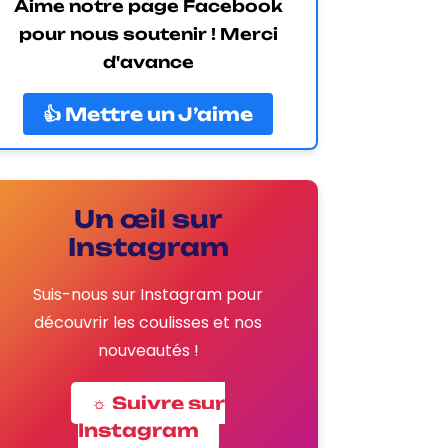
Aime notre page Facebook
pour nous soutenir ! Merci
d'avance
👍 Mettre un J’aime
Un œil sur
Instagram
Suis-nous sur Instagram pour
découvrir les coulisses et nos
nouveautés !
☼ Suivre sur
Instagram