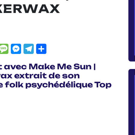
 KERWAX
dIn
hatsApp
Message
Messenger
Telegram
Partager
nt avec Make Me Sun |
ax extrait de son
 folk psychédélique Top