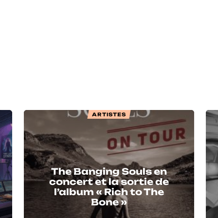
ARTISTES
The Banging Souls en
concert et la sortie de
l’album « Rich to The
Bone »