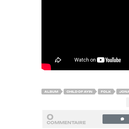
ALBUM
CHILD OF AYIN
FOLK
JON
0
COMMENTAIRE