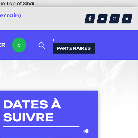
ue Top of Sinaï
errain)
♫
ER
PARTENAIRES
DATES À
SUIVRE