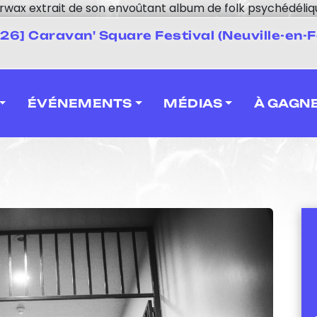
Kerwax extrait de son envoûtant album de folk psychédéliq
 2026] Caravan' Square Festival (Neuville-en-F
ÉVÉNEMENTS
MÉDIAS
À GAGN