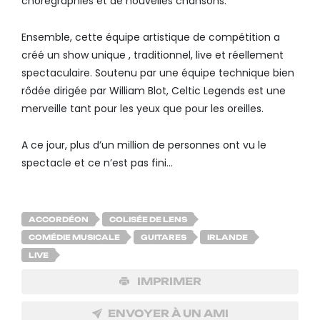
chorégraphies et de nouvelles chansons.
Ensemble, cette équipe artistique de compétition a
créé un show unique , traditionnel, live et réellement
spectaculaire. Soutenu par une équipe technique bien
rôdée dirigée par William Blot, Celtic Legends est une
merveille tant pour les yeux que pour les oreilles.
A ce jour, plus d’un million de personnes ont vu le
spectacle et ce n’est pas fini…
ACCORDÉON
COLISÉE DE LENS
COMÉDIE MUSICALE
GUITARES
IRLANDE
LIVE
IMPRIMER
ENVOYER À UN AMI