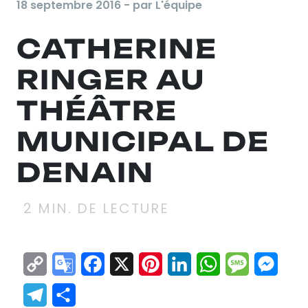
18 septembre 2016 - par L'équipe
CATHERINE
RINGER AU
THÉÂTRE
MUNICIPAL DE
DENAIN
2
MIN. DE LECTURE
Copy
Google
Facebook
X
Pinterest
LinkedIn
WhatsApp
Messag
Mes
Link
Translate
Telegram
Partager