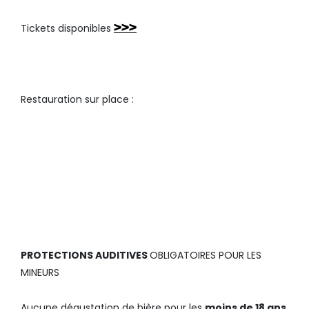
>>>
Tickets disponibles
Restauration sur place :
AVANT BRADERIE AVEC
MOULES FRITES
LE MIDI
HUGE GOOD SNACKING LE
SOIR
PROTECTIONS AUDITIVES
OBLIGATOIRES POUR LES
MINEURS
Aucune dégustation de bière pour les
moins de 18 ans