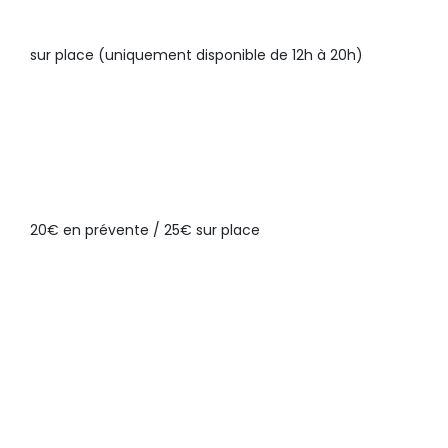
PRÉVENTE / 12€
sur place (uniquement disponible de 12h à 20h)
PASS CONCERT
+
DEGUSTATION
5 BRASSERIES
ARTISANALES OFFERTE AVEC
LES CONCERTS :
20€ en prévente / 25€ sur place
PASS CONCERT – DE 16 ANS
:
10€ EN PRÉVENTE / 13€ SUR
PLACE
PASS CONCERT – DE 13 ANS
:
GRATUIT