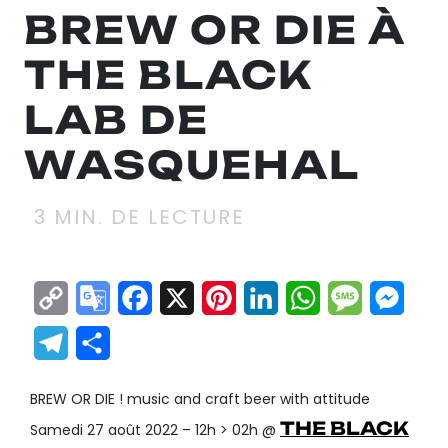
BREW OR DIE À
THE BLACK
LAB DE
WASQUEHAL
3
MIN. DE LECTURE
Copy
Google
Facebook
X
Pinterest
LinkedIn
WhatsApp
Messag
Mes
Link
Translate
Telegram
Partager
BREW OR DIE ! music and craft beer with attitude
THE BLACK
Samedi 27 août 2022 – 12h > 02h @