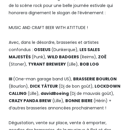
de la scène rock pour une belle journée estivale qui
honorera dignement le slogan de l’événement :
MUSIC AND CRAFT BEER WITH ATITTUDE !
Avec, dans le désordre, brasseries et artistes
confondus :
OSSEUS
(Dunkerque),
LES SALES
MAJESTÉS
(Punk),
WILD BADGERS
(Reims),
ZOË
(Stoner),
TYRANT BREWERY
(Lille),
BOB LOG
III
(One-man garage band US),
BRASSERIE BOURLON
(Bourlon),
DICK TÂTEUR
(Dj de bon goût),
LOCKDOWN
CALLING
(Lille),
davidBoeing
(Dj de mauvais goût),
CRAZY PANDA BREW
(Lille),
BONNE BIERE
(Hérin) +
d’autres brasseries annoncées prochainement !
Dégustation, vente sur place, vente à emporter,