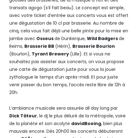
goodies des brasseries, de la musique à flot et des
transats agogo (s’il fait beau). Le concept est simple,
avec votre ticket d’entrée aux concerts vous est offert
une dégustation de 10 cl par brasserie. Au nombre de
cinq, cela vous fait déjà une belle pinte pour la mise en
jambe avec
Osseus
de Dunkerque,
Wild Badgers
de
Reims,
Brasserie BB
(Hérin),
Brasserie Bourlon
(Bourlon),
Tyrant Brewery
(Lille). Et si vous ne
souhaitez pas assister aux concerts, on vous propose
une carte de dégustation juste pour vous la jouer
zythologue le temps d’un après-midi. Et pour juste
venir passer du bon temps, l’accès reste libre de 12h à
20h.
L’ambiance musicale sera assurée all day long par
Dick Tâteur
, le dj le plus déluré de la métropole, voire
de la planète et son acolyte
davidBoeing
, bien plus
mauvais encore. Dès 20h00 les concerts débuteront