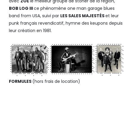
avec
ZOË
le meilleur groupe de stoner de la région,
BOB LOG III
ce phénomène one man garage blues
band from USA, suivi par
LES SALES MAJESTÉS
et leur
punk français revendicatif, hymne des keupons depuis
leur création en 1981.
FORMULES
(hors frais de location)
ACCÈS LIBRE
DE 12H00 À
20H00
CARTE DEGUSTATION
5
BRASSERIES ARTISANALES
SANS LES CONCERTS : 10€ EN