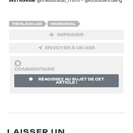
INSTAGRAM
: @theblacklab_mofo – @lockdowncalling
THE BLACK LAB
WASQUEHAL
IMPRIMER
ENVOYER À UN AMI
0
COMMENTAIRE
RÉAGISSEZ AU SUJET DE CET
ARTICLE !
LAISSER UN