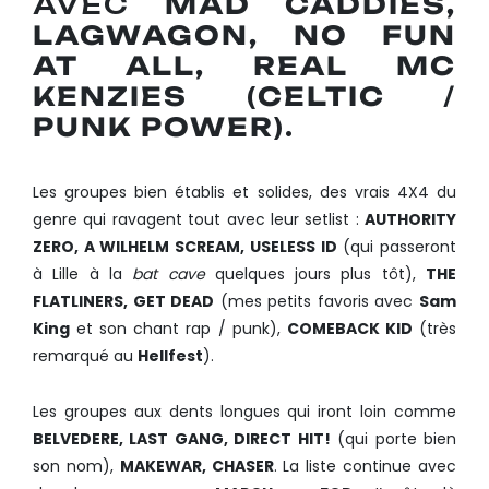
AVEC
MAD CADDIES,
LAGWAGON, NO FUN
AT ALL, REAL MC
KENZIES
(
CELTIC
/
PUNK POWER
).
Les groupes bien établis et solides, des vrais 4X4 du
genre qui ravagent tout avec leur setlist :
AUTHORITY
ZERO, A WILHELM SCREAM, USELESS ID
(qui passeront
à Lille à la
bat cave
quelques jours plus tôt),
THE
FLATLINERS, GET DEAD
(mes petits favoris avec
Sam
King
et son chant rap / punk),
COMEBACK KID
(très
remarqué au
Hellfest
).
Les groupes aux dents longues qui iront loin comme
BELVEDERE, LAST GANG, DIRECT HIT!
(qui porte bien
son nom),
MAKEWAR, CHASER
. La liste continue avec