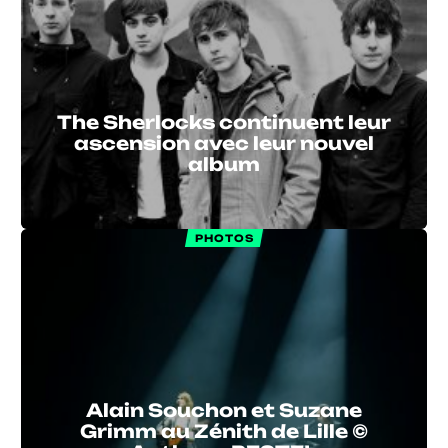
The Sherlocks continuent leur
ascension avec leur nouvel
album
PHOTOS
Alain Souchon et Suzane
Grimm au Zénith de Lille ©