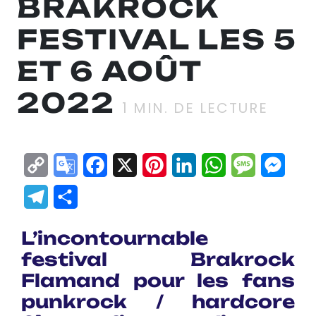
BRAKROCK
FESTIVAL LES 5
ET 6 AOÛT
2022
1
MIN. DE LECTURE
Copy
Google
Facebook
X
Pinterest
LinkedIn
WhatsApp
Messag
Mes
Link
Translate
Telegram
Partager
L’incontournable
festival Brakrock
Flamand pour les fans
punkrock / hardcore