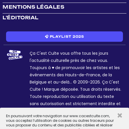
MENTIONS LÉGALES
L'ÉDITORIAL
🎧 PLAYLIST 2025
Ça C'est Culte vous offre tous les jours
l'actualité culturelle près de chez vous.
Toujours à ♥ de promouvoir les artistes et les
événements des Hauts-de-France, de la
Belgique et au-delà... © 2009-2026. Ça C'est
Culte ! Marque déposée. Tous droits réservés.
Toute reproduction ou utilisation du texte
sans autorisation est strictement interdite et
passible de sanctions. Charte graphique
×
En poursuivant votre navigation sur www.cacestculte.com,
Sophie R. et Céline Galant.
vous acceptez l’utilisation de cookies ou autres traceurs pour
vous proposer du contenu et des publicités ciblées et réaliser