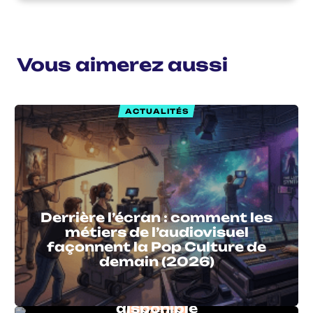
Vous aimerez aussi
ACTUALITÉS
Derrière l’écran : comment les
métiers de l’audiovisuel
façonnent la Pop Culture de
demain (2026)
Johnnie Carwash ✦ « Aha (it’s
ok) » nouveau single clippé
disponible
ARTISTES