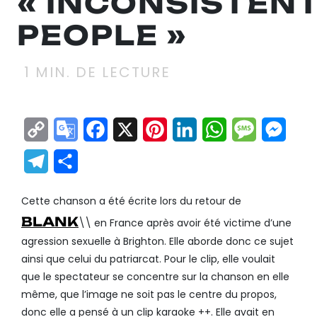
« INCONSISTEN
PEOPLE »
1
MIN. DE LECTURE
Copy
Google
Facebook
X
Pinterest
LinkedIn
WhatsApp
Messag
Mes
Link
Translate
Telegram
Partager
Cette chanson a été écrite lors du retour de
BLANK
\\ en France après avoir été victime d’une
agression sexuelle à Brighton. Elle aborde donc ce sujet
ainsi que celui du patriarcat. Pour le clip, elle voulait
que le spectateur se concentre sur la chanson en elle
même, que l’image ne soit pas le centre du propos,
donc elle a pensé à un clip karaoke ++. Elle avait en