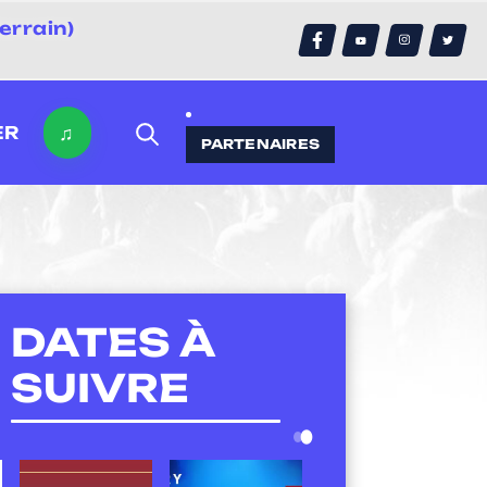
errain)
♫
ER
PARTENAIRES
DATES À
SUIVRE