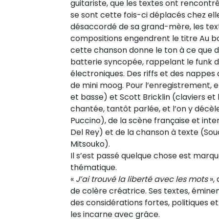
guitariste, que les textes ont rencont
se sont cette fois-ci déplacés chez el
désaccordé de sa grand-mère, les textes
compositions engendrent le titre Au bor
cette chanson donne le ton à ce que d
batterie syncopée, rappelant le funk d
électroniques. Des riffs et des nappes
de mini moog. Pour l’enregistrement, e
et basse) et Scott Bricklin (claviers et
chantée, tantôt parlée, et l’on y décèl
Puccino), de la scène française et int
Del Rey) et de la chanson à texte (Souc
Mitsouko).
Il s’est passé quelque chose est marqué
thématique.
«
J’ai trouvé la liberté avec les mots
», 
de colère créatrice. Ses textes, émin
des considérations fortes, politiques et 
les incarne avec grâce.