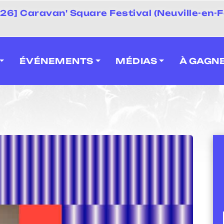
 2026] Caravan' Square Festival (Neuville-en-F
ÉVÉNEMENTS
MÉDIAS
À GAGN