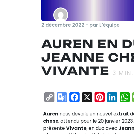
2 décembre 2022 - par L'équipe
AUREN EN 
JEANNE CHE
VIVANTE
3
MIN.
Copy
Google
Facebook
X
Pinterest
Linke
W
Link
Translate
Auren
nous dévoile un nouvel extrait 
chose
, attendu pour le 20 janvier 202
présente
Vivante
, en duo avec
Jeann