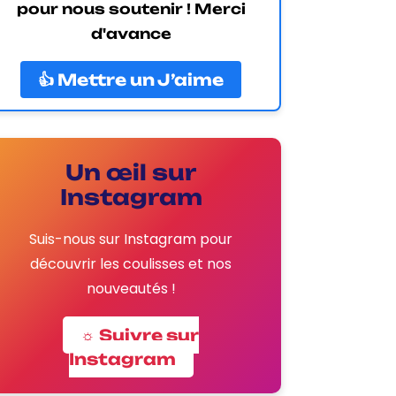
pour nous soutenir ! Merci
d'avance
👍 Mettre un J’aime
Un œil sur
Instagram
Suis-nous sur Instagram pour
découvrir les coulisses et nos
nouveautés !
☼ Suivre sur
Instagram