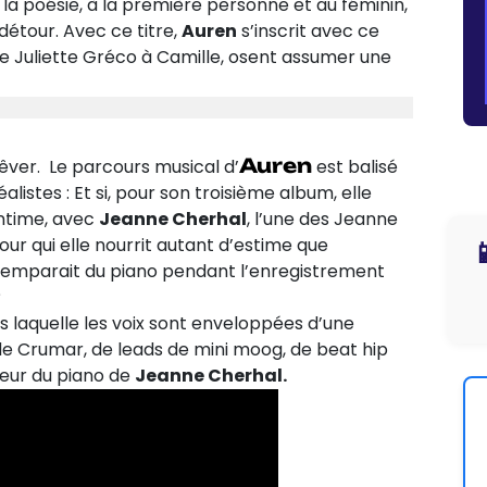
, la poésie, à la première personne et au féminin,
 détour. Avec ce titre,
Auren
s’inscrit avec ce
 de Juliette Gréco à Camille, osent assumer une
Auren
ver. Le parcours musical d’
est balisé
listes : Et si, pour son troisième album, elle
 intime, avec
Jeanne Cherhal
, l’une des Jeanne
pour qui elle nourrit autant d’estime que

’emparait du piano pendant l’enregistrement
?
s laquelle les voix sont enveloppées d’une
e Crumar, de leads de mini moog, de beat hip
leur du piano de
Jeanne Cherhal.