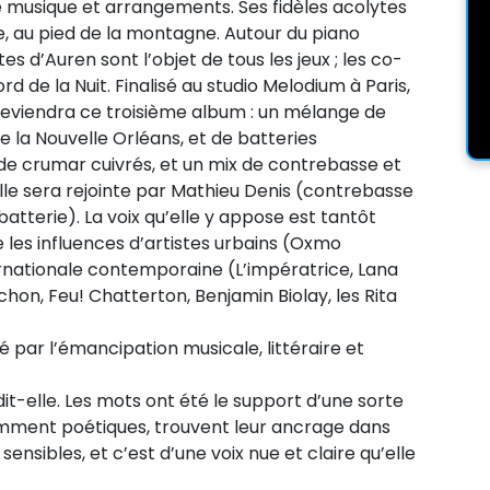
ré musique et arrangements. Ses fidèles acolytes
le, au pied de la montagne. Autour du piano
 d’Auren sont l’objet de tous les jeux ; les co-
d de la Nuit. Finalisé au studio Melodium à Paris,
eviendra ce troisième album : un mélange de
e la Nouvelle Orléans, et de batteries
 de crumar cuivrés, et un mix de contrebasse et
lle sera rejointe par Mathieu Denis (contrebasse
 batterie). La voix qu’elle y appose est tantôt
e les influences d’artistes urbains (Oxmo
ernationale contemporaine (L’impératrice, Lana
hon, Feu! Chatterton, Benjamin Biolay, les Rita
 par l’émancipation musicale, littéraire et
dit-elle. Les mots ont été le support d’une sorte
emment poétiques, trouvent leur ancrage dans
sensibles, et c’est d’une voix nue et claire qu’elle