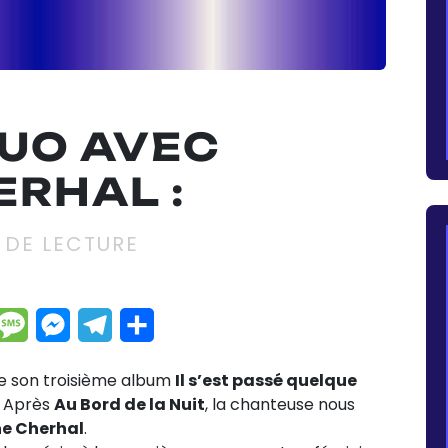
DUO AVEC
RHAL :
 DE LECTURE
dIn
hatsApp
Message
Messenger
Telegram
Partager
de son troisième album
Il s’est passé quelque
3. Après
Au Bord de la Nuit
, la chanteuse nous
e Cherhal
.