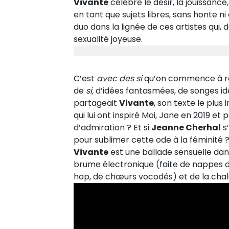
Vivante
célèbre le désir, la jouissance
en tant que sujets libres, sans honte ni
duo dans la lignée de ces artistes qui,
sexualité joyeuse.
C’est
avec des si
qu’on commence à rê
de
si,
d’idées fantasmées, de songes idéa
partageait
Vivante
, son texte le plus
qui lui ont inspiré Moi, Jane en 2019 et 
d’admiration ? Et si
Jeanne Cherhal
s
pour sublimer cette ode à la féminité 
Vivante
est une ballade sensuelle dan
brume électronique (faite de nappes d
hop, de chœurs vocodés) et de la cha