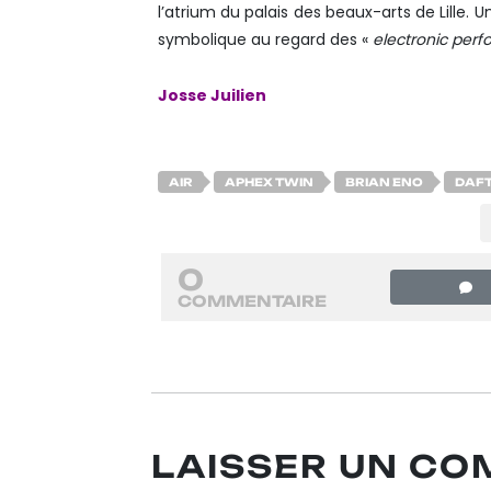
l’atrium du palais des beaux-arts de Lille. 
symbolique au regard des «
electronic perf
Josse Juilien
AIR
APHEX TWIN
BRIAN ENO
DAFT
0
COMMENTAIRE
LAISSER UN C