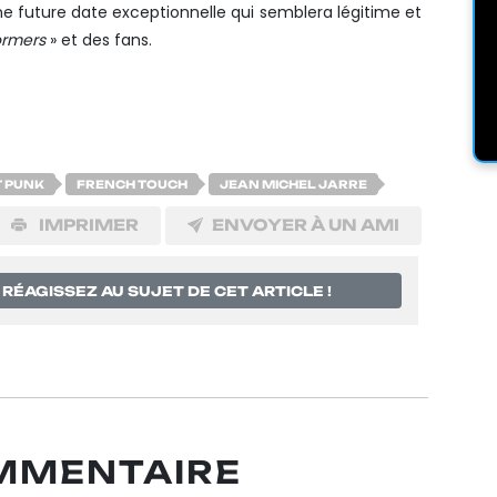
Une future date exceptionnelle qui semblera légitime et
ormers
» et des fans.
 PUNK
FRENCH TOUCH
JEAN MICHEL JARRE
IMPRIMER
ENVOYER À UN AMI
RÉAGISSEZ AU SUJET DE CET ARTICLE !
OMMENTAIRE