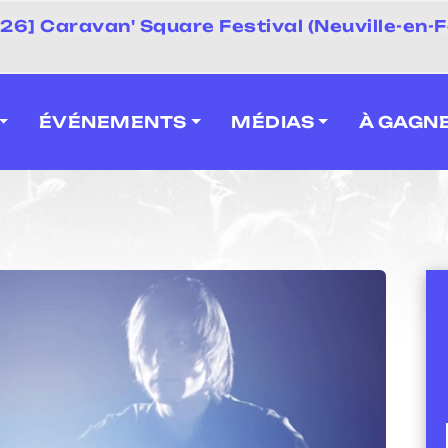
 2026] Caravan' Square Festival (Neuville-en-F
ÉVÉNEMENTS
MÉDIAS
À GAGN