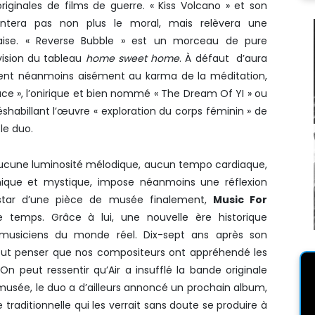
iginales de films de guerre. « Kiss Volcano » et son
tera pas non plus le moral, mais relèvera une
laise. « Reverse Bubble » est un morceau de pure
vision du tableau
home sweet home
. À défaut d’aura
êtent néanmoins aisément au karma de la méditation,
ce », l’onirique et bien nommé « The Dream Of YI » ou
déshabillant l’œuvre « exploration du corps féminin » de
 le duo.
ucune luminosité mélodique, aucun tempo cardiaque,
ique et mystique, impose néanmoins une réflexion
instar d’une pièce de musée finalement,
Music For
le temps. Grâce à lui, une nouvelle ère historique
es musiciens du monde réel. Dix-sept ans après son
eut penser que nos compositeurs ont appréhendé les
n peut ressentir qu’Air a insufflé la bande originale
musée, le duo a d’ailleurs annoncé un prochain album,
raditionnelle qui les verrait sans doute se produire à