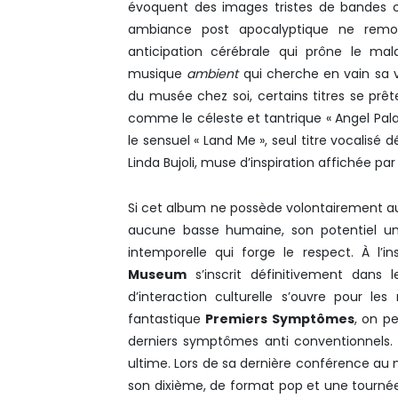
évoquent des images tristes de bandes or
ambiance post apocalyptique ne remon
anticipation cérébrale qui prône le ma
musique
ambient
qui cherche en vain sa 
du musée chez soi, certains titres se pr
comme le céleste et tantrique « Angel Pala
le sensuel « Land Me », seul titre vocalisé 
Linda Bujoli, muse d’inspiration affichée par
Si cet album ne possède volontairement a
aucune basse humaine, son potentiel un
intemporelle qui forge le respect. À l’
Museum
s’inscrit définitivement dans 
d’interaction culturelle s’ouvre pour l
fantastique
Premiers Symptômes
, on p
derniers symptômes anti conventionnels. O
ultime. Lors de sa dernière conférence au 
son dixième, de format pop et une tournée t