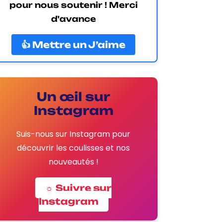
pour nous soutenir ! Merci
d'avance
👍 Mettre un J’aime
Un œil sur
Instagram
Suis-nous sur Instagram pour
découvrir les coulisses et nos
nouveautés !
☼ Suivre sur
Instagram