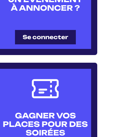
À ANNONCER ?
Se connecter
GAGNER VOS
PLACES POUR DES
SOIRÉES