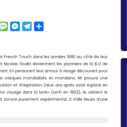
dIn
hatsApp
Message
Messenger
Telegram
Partager
nt French Touch dans les années 1990 au côté de leur
t Nicolas Godin deviennent les pionniers de la B.O de
vant. En perdurant leur amour à visage découvert pour
deux casques mondialisés et mondains, Air prouve une
iration et d’aspiration. Deux ans après avoir exploré en
 voyage dans la lune» (sorti en 1902), ils visitent le
rit sonore purement expérimental, à mille lieues d’une