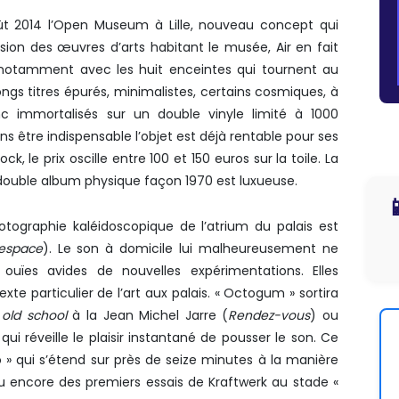
août 2014 l’Open Museum à Lille, nouveau concept qui
vision des œuvres d’arts habitant le musée, Air en fait
notamment avec les huit enceintes qui tournent au
ngs titres épurés, minimalistes, certains cosmiques, à
nc immortalisés sur un double vinyle limité à 1000
 être indispensable l’objet est déjà rentable pour ses
ck, le prix oscille entre 100 et 150 euros sur la toile. La
 double album physique façon 1970 est luxueuse.

otographie kaléidoscopique de l’atrium du palais est
’espace
). Le son à domicile lui malheureusement ne
 ouïes avides de nouvelles expérimentations. Elles
e particulier de l’art aux palais. « Octogum » sortira
e
old school
à la Jean Michel Jarre (
Rendez-vous
) ou
 qui réveille le plaisir instantané de pousser le son. Ce
o » qui s’étend sur près de seize minutes à la manière
encore des premiers essais de Kraftwerk au stade «