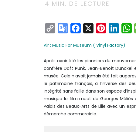
4
MIN. DE LECTURE
Copy
Google
Facebook
X
Pinterest
Linke
W
Link
Translate
Air : Music For Museum ( Vinyl Factory)
Après avoir été les pionniers du mouveme
confrère Daft Punk, Jean-Benoît Dunckel e
musée. Cela n’avait jamais été fait aupara
le patrimoine français, à l’inverse des 
intégrité sans faille dans son espace d’insp
musique le film muet de Georges Méliès «Le
Palais des Beaux-Arts de Lille avec un esp
démarche commerciale.