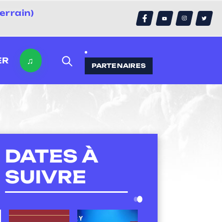
errain)
♫
ER
PARTENAIRES
DATES À
SUIVRE