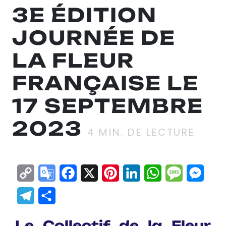
3E ÉDITION
JOURNÉE DE
LA FLEUR
FRANÇAISE LE
17 SEPTEMBRE
2023
4
MIN. DE LECTURE
Copy
Google
Facebook
X
Pinterest
LinkedIn
WhatsApp
Messag
Mes
Link
Translate
Telegram
Partager
Le Collectif de la Fleur