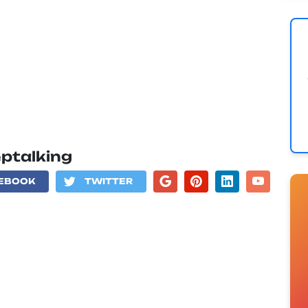
eptalking
EBOOK
TWITTER