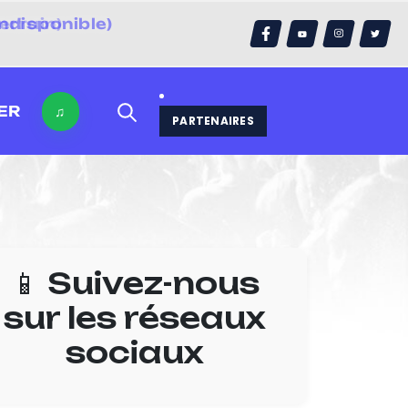
errain)
ER
♫
PARTENAIRES
📱 Suivez-nous
sur les réseaux
sociaux