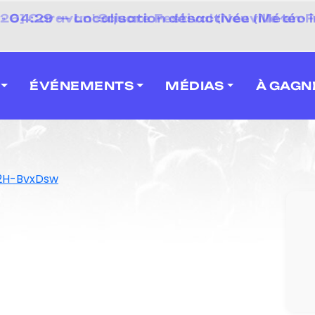
 2026] Caravan' Square Festival (Neuville-en-F
ÉVÉNEMENTS
MÉDIAS
À GAGN
2H-BvxDsw