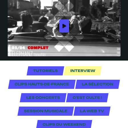
TUTORIELS
INTERVIEW
CLIPS HAUTS-DE-FRANCE
LA SÉLECTION
LES CONCERTS
C'EST CULTE !
SESSION MUSICALE
LA WEB TV
CLIPS DU WEEKEND