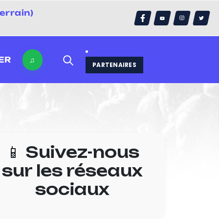
errain)
ER
♫
PARTENAIRES
📱 Suivez-nous
sur les réseaux
sociaux