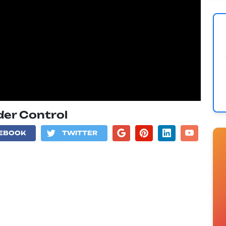
der Control
EBOOK
TWITTER