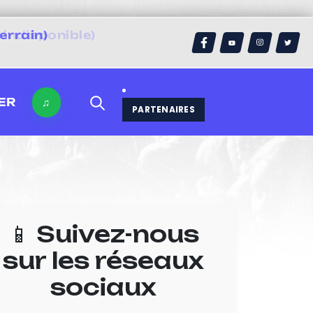
errain)
ER
♫
PARTENAIRES
📱 Suivez-nous
sur les réseaux
sociaux