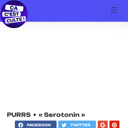
PURRS ✦ « Serotonin »
FACEBOOK
TWITTER