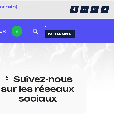
errain)
ER
♫
PARTENAIRES
📱 Suivez-nous
sur les réseaux
sociaux