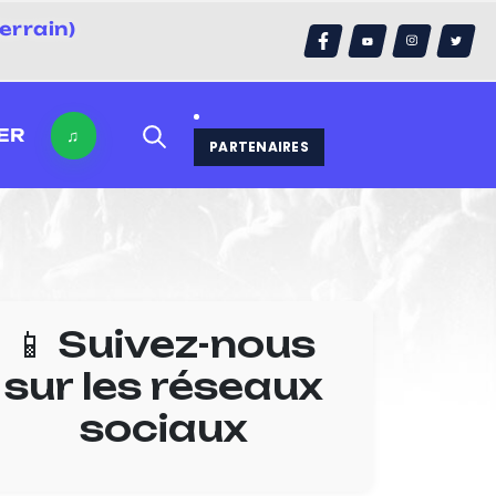
errain)
ER
♫
PARTENAIRES
📱 Suivez-nous
sur les réseaux
sociaux