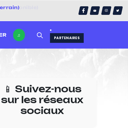
errain)
ER
♫
PARTENAIRES
📱 Suivez-nous
sur les réseaux
sociaux