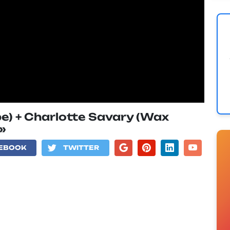
be) + Charlotte Savary (Wax
 »
EBOOK
TWITTER