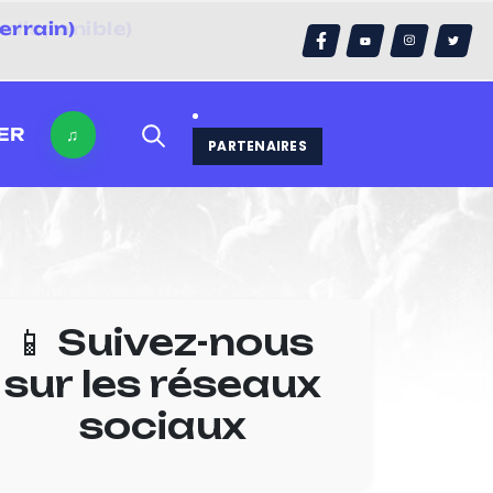
errain)
ER
♫
PARTENAIRES
📱 Suivez-nous
sur les réseaux
sociaux