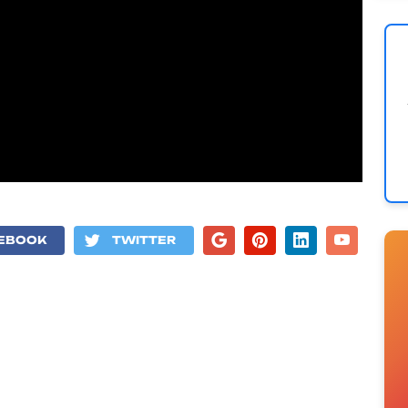
n
EBOOK
TWITTER