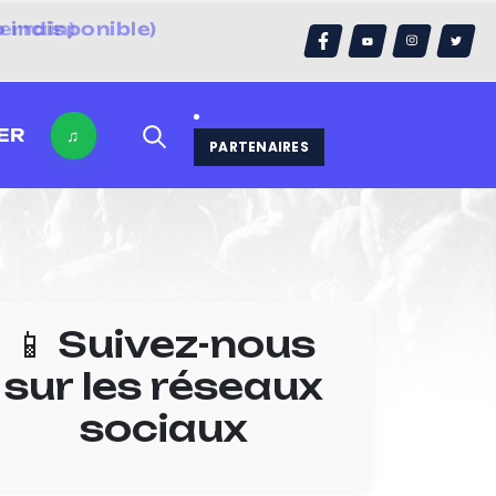
errain)
ER
♫
PARTENAIRES
📱 Suivez-nous
sur les réseaux
sociaux