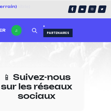
errain)
ER
♫
PARTENAIRES
📱 Suivez-nous
sur les réseaux
sociaux