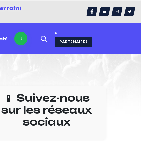
errain)
ER
♫
PARTENAIRES
📱 Suivez-nous
sur les réseaux
sociaux