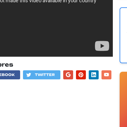
bres
EBOOK
TWITTER