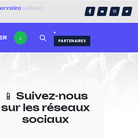
errain)
ER
♫
PARTENAIRES
📱 Suivez-nous
sur les réseaux
sociaux