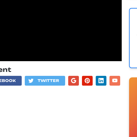
lent
EBOOK
TWITTER