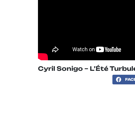
Cyril Sonigo – L’Été Turbu
FAC