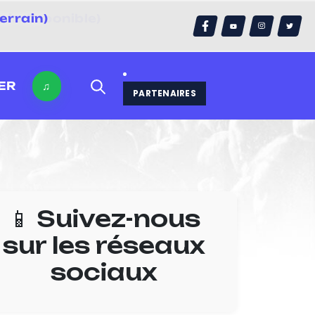
errain)
ER
♫
PARTENAIRES
📱 Suivez-nous
sur les réseaux
sociaux