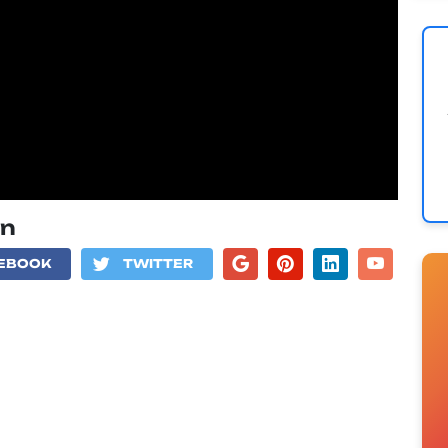
on
EBOOK
TWITTER