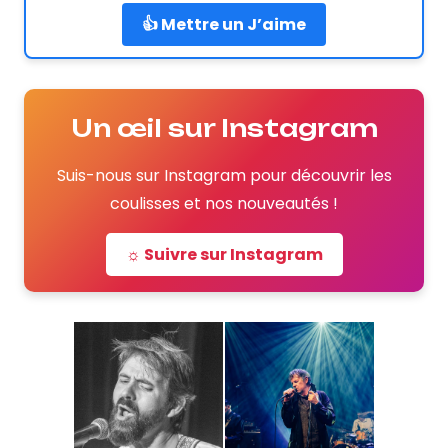
👍 Mettre un J’aime
Un œil sur Instagram
Suis-nous sur Instagram pour découvrir les
coulisses et nos nouveautés !
☼ Suivre sur Instagram