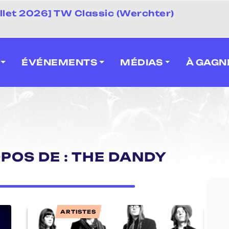
uillet 2026] TW Classic (Werchter)
ÉVÉNEMENTS
MÉDIAS
À GAGN
OPOS DE : THE DANDY
ARTISTES