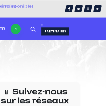
 indisponible)
errain)
ER
♫
PARTENAIRES
📱 Suivez-nous
sur les réseaux