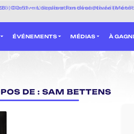
⚡
 - 00:51 — Localisation désactivée (Météo
 2026] Caravan' Square Festival (Neuville-en-F
ÉVÉNEMENTS
MÉDIAS
À GAGN
OPOS DE : SAM BETTENS