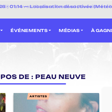
⚡
6 - 01:14 — Localisation désactivée (Météo 
 2026] Caravan' Square Festival (Neuville-en-F
ÉVÉNEMENTS
MÉDIAS
À GAGN
OPOS DE : PEAU NEUVE
ARTISTES