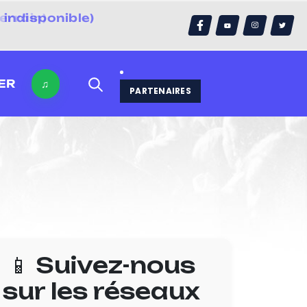
indisponible)
errain)
ER
♫
PARTENAIRES
📱 Suivez-nous
sur les réseaux